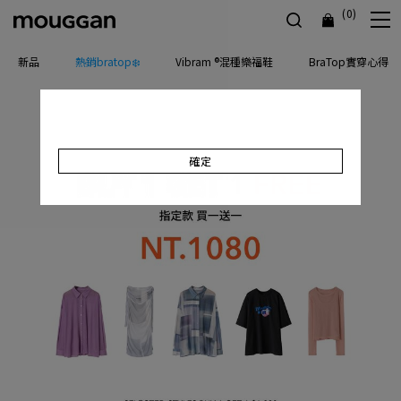
(0)
新品
熱銷bratop❄️
Vibram ®混種樂福鞋
BraTop實穿心得
確定