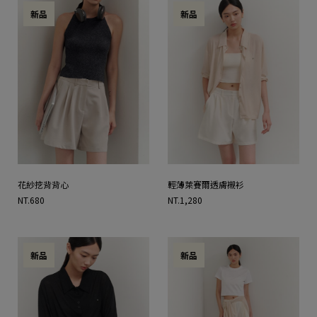
新品
新品
花紗挖背背心
輕薄萊賽爾透膚襯衫
NT.680
NT.1,280
新品
新品