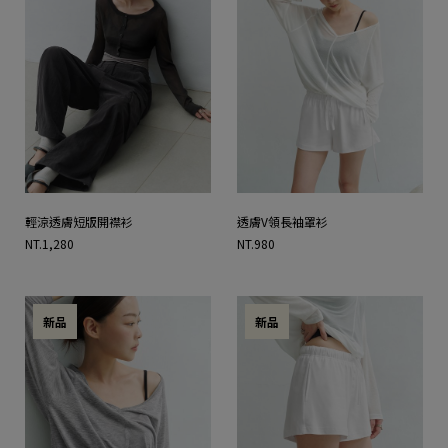
輕涼透膚短版開襟衫
透膚V領長袖罩衫
NT.1,280
NT.980
新品
新品