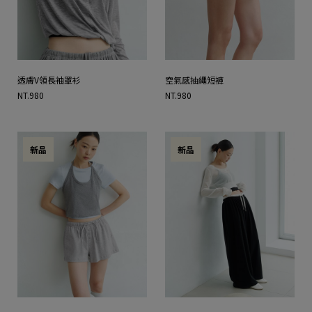
透膚V領長袖罩衫
空氣感抽繩短褲
NT.980
NT.980
新品
新品