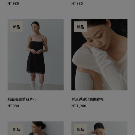
NT.980
NT.980
新品
新品
緞面長版蕾絲背心
輕涼透膚短版開襟衫
NT.980
NT.1,280
新品
新品