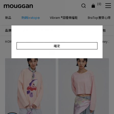
(0)
新品
熱銷bratop❄️
Vibram ®混種樂福鞋
BraTop實穿心得
品牌主打
優惠活動
檔期新品
上身
下身
連身
配件包包
飾
HOME disney 26SS
THE SMURFS 25AW
Molly Chiang for disney 25
確定
排序