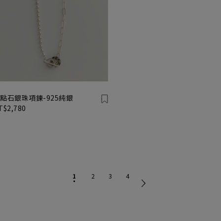
點石銀珠項鍊-925純銀
T$2,780
1
2
3
4