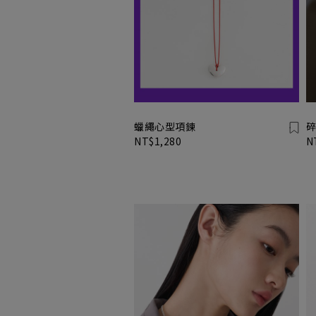
蠟繩心型項鍊
碎
NT$1,280
N