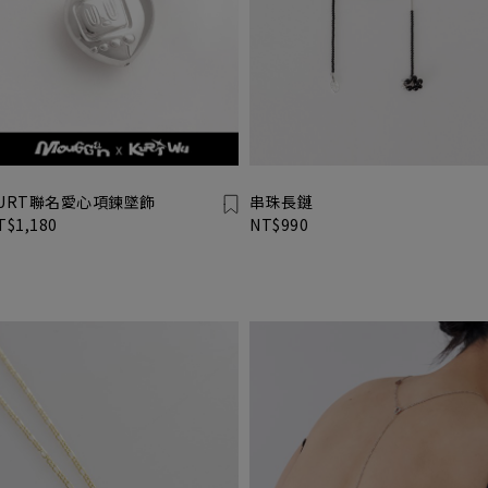
URT聯名愛心項鍊墜飾
串珠長鏈
T$1,180
NT$990