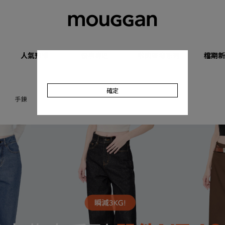
人氣預購
優惠專區
收肉顯瘦系列
檔期新
確定
手鍊