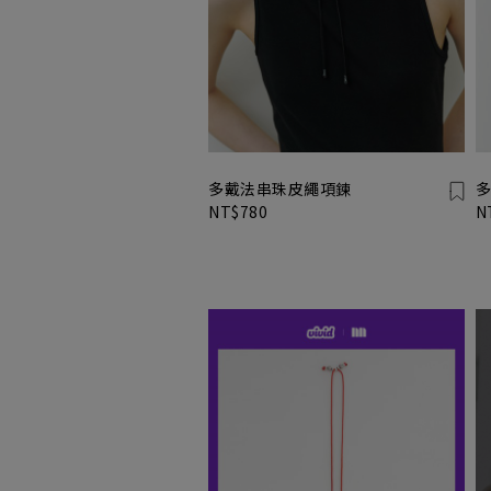
多戴法串珠皮繩項鍊
多
NT$780
N