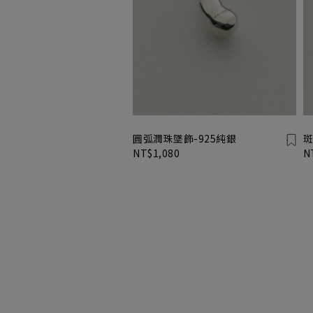
圓弧潤珠墜飾-925純銀
斑
NT$1,080
N