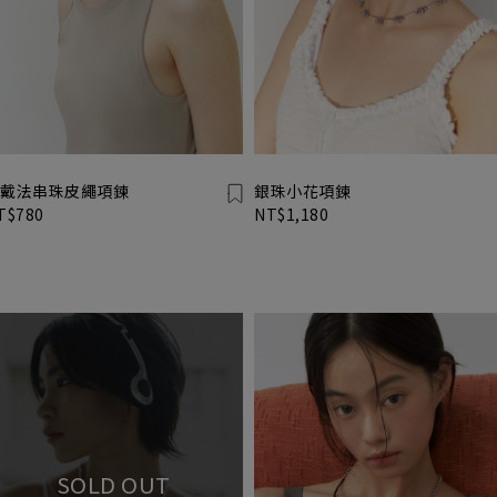
戴法串珠皮繩項鍊
銀珠小花項鍊
T$780
NT$1,180