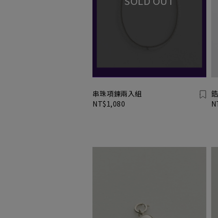
串珠項鍊兩入組
鋯
NT$1,080
N