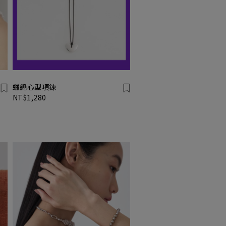
蠟繩心型項鍊
NT$1,280