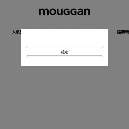
人氣預購
優惠專區
收肉顯瘦系列
檔期新
確定