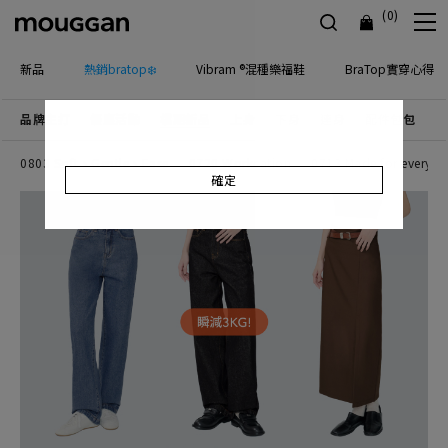
(0)
新品
熱銷bratop❄️
Vibram ®混種樂福鞋
BraTop實穿心得
品牌主打
優惠活動
檔期新品
上身
下身
連身
配件包包
飾
0803 Soft、Gentle、Ease
0720 Workcation
0713 Made for everyda
確定