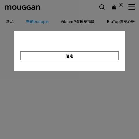
(0)
新品
熱銷bratop❄️
Vibram ®混種樂福鞋
BraTop實穿心得
確定