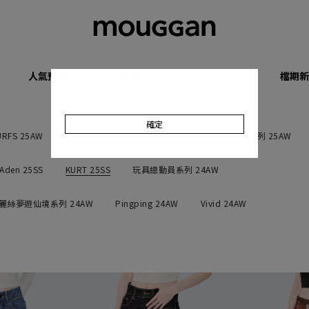
人氣預購
優惠專區
收肉顯瘦系列
檔期新
確定
URFS 25AW
Molly Chiang for disney 25AW
MUPPETS系列 25AW
&Aden 25SS
KURT 25SS
玩具總動員系列 24AW
麗絲夢遊仙境系列 24AW
Pingping 24AW
Vivid 24AW