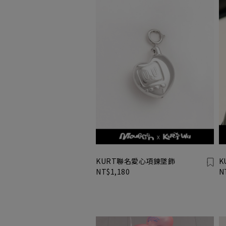
KURT聯名愛心項鍊墜飾
K
NT$1,180
N