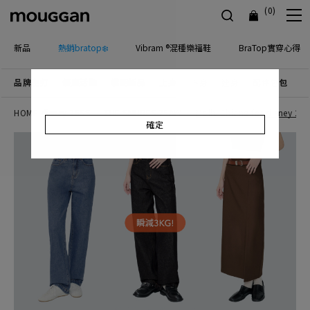
(0)
新品
熱銷bratop❄️
Vibram ®混種樂福鞋
BraTop實穿心得
品牌主打
優惠活動
檔期新品
上身
下身
連身
配件包包
飾
HOME disney 26SS
THE SMURFS 25AW
Molly Chiang for disney 25
確定