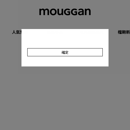
人氣預購
優惠專區
收肉顯瘦系列
檔期新
確定