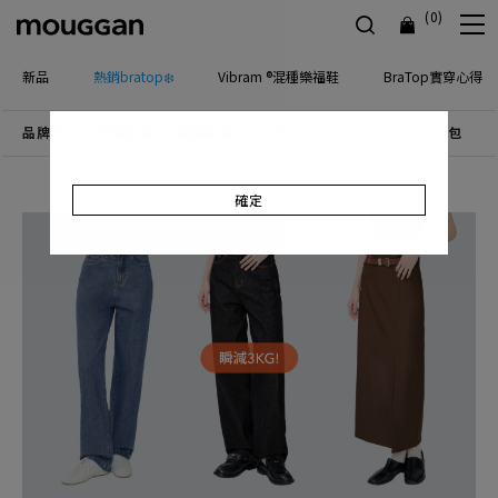
(0)
新品
熱銷bratop❄️
Vibram ®混種樂福鞋
BraTop實穿心得
品牌主打
優惠活動
檔期新品
上身
下身
連身
配件包包
飾
確定