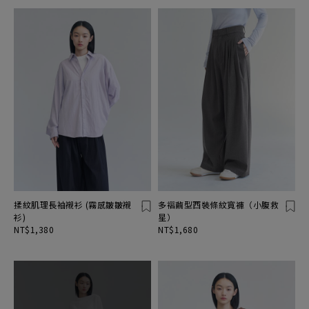
揉紋肌理長袖襯衫 (霧感皺皺襯
多褶繭型西裝條紋寬褲（小腹救
衫)
星）
NT$1,380
NT$1,680