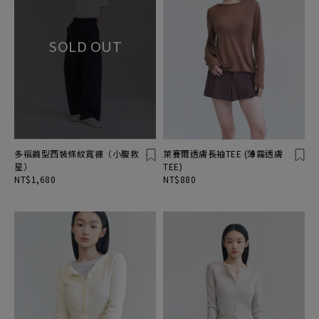
多褶繭型西裝條紋寬褲（小腹救
萊賽爾透膚長袖TEE (薄霧透膚
星）
TEE)
NT$1,680
NT$880