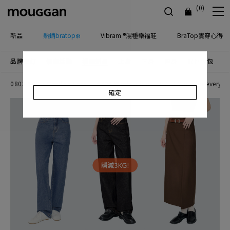
(0)
新品
熱銷bratop❄️
Vibram ®混種樂福鞋
BraTop實穿心得
品牌主打
優惠活動
檔期新品
上身
下身
連身
配件包包
飾
0803 Soft、Gentle、Ease
0720 Workcation
0713 Made for everyda
確定