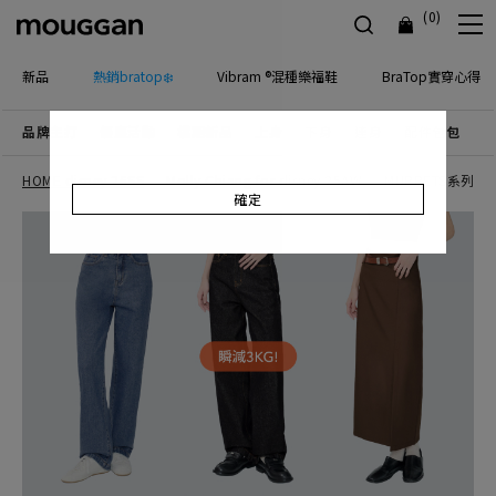
(0)
新品
熱銷bratop❄️
Vibram ®混種樂福鞋
BraTop實穿心得
品牌主打
優惠活動
檔期新品
上身
下身
連身
配件包包
飾
HOME disney 26SS
Molly Chiang for disney 25AW
MUPPETS系列 2
確定