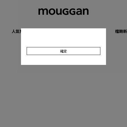
人氣預購
優惠專區
收肉顯瘦系列
檔期新
確定