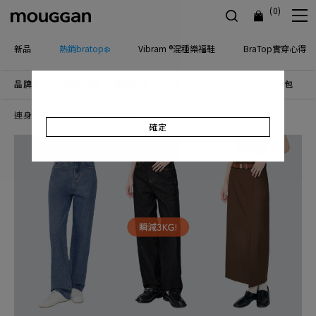
(0)
新品
熱銷bratop❄️
Vibram ®混種樂福鞋
BraTop實穿心得
品牌主打
優惠活動
檔期新品
上身
下身
連身
配件包包
飾
連身裙
連身褲
連身泳衣
確定