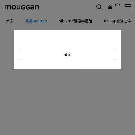
(0)
新品
熱銷bratop❄️
Vibram ®混種樂福鞋
BraTop實穿心得
確定