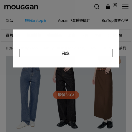
(0)
新品
熱銷bratop❄️
Vibram ®混種樂福鞋
BraTop實穿心得
品牌主打
優惠活動
檔期新品
上身
下身
連身
配件包包
飾
HOME disney 26SS
Molly Chiang for disney 25AW
MUPPETS系列 2
確定