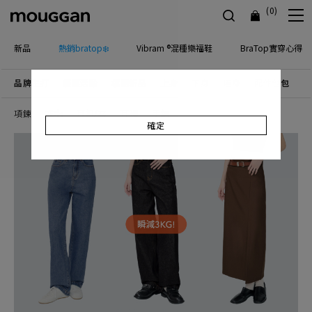
(0)
新品
熱銷bratop❄️
Vibram ®混種樂福鞋
BraTop實穿心得
品牌主打
優惠活動
檔期新品
上身
下身
連身
配件包包
飾
項鍊
戒指
耳扣/夾
耳環
手鍊
確定