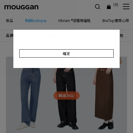
(0)
新品
熱銷bratop❄️
Vibram ®混種樂福鞋
BraTop實穿心得
品牌主打
優惠活動
檔期新品
上身
下身
連身
配件包包
飾
確定