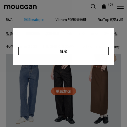
(0)
新品
熱銷bratop❄️
Vibram ®混種樂福鞋
BraTop實穿心得
品牌主打
優惠活動
檔期新品
上身
下身
連身
配件包包
飾
HOME disney 26SS
THE SMURFS 25AW
Molly Chiang for disney 25
確定