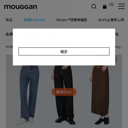
(0)
新品
熱銷bratop❄️
Vibram ®混種樂福鞋
BraTop實穿心得
品牌主打
優惠活動
檔期新品
上身
下身
連身
配件包包
飾
HOME disney 26SS
THE SMURFS 25AW
Molly Chiang for disney 25
確定