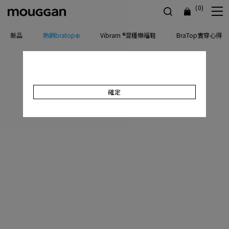
(0)
新品
熱銷bratop❄️
Vibram ®混種樂福鞋
BraTop實穿心得
確定