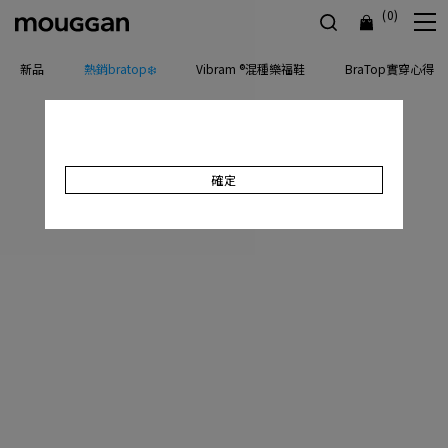
(0)
新品
熱銷bratop❄️
Vibram ®混種樂福鞋
BraTop實穿心得
確定