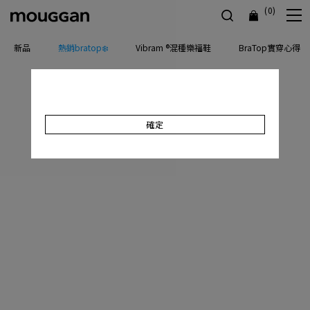
(0)
新品
熱銷bratop❄️
Vibram ®混種樂福鞋
BraTop實穿心得
確定