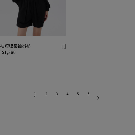
袖短版長袖襯衫
T$1,280
1
2
3
4
5
6