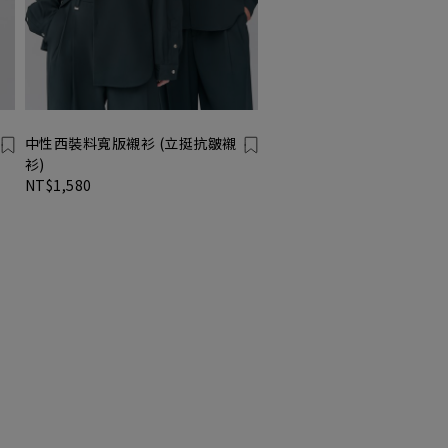
中性西裝料寬版襯衫 (立挺抗皺襯
衫)
NT$1,580