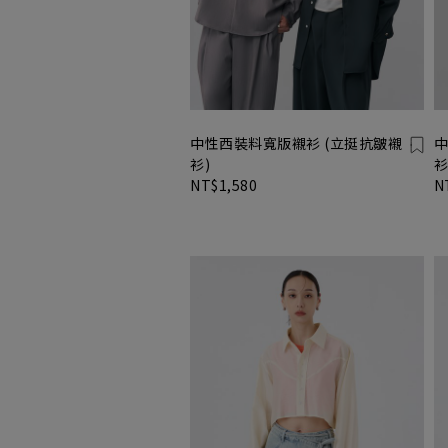
中性西裝料寬版襯衫 (立挺抗皺襯
中
衫)
衫
NT$1,580
N