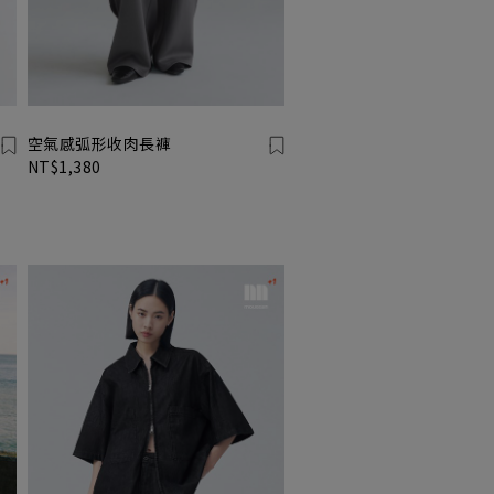
空氣感弧形收肉長褲
NT$1,380