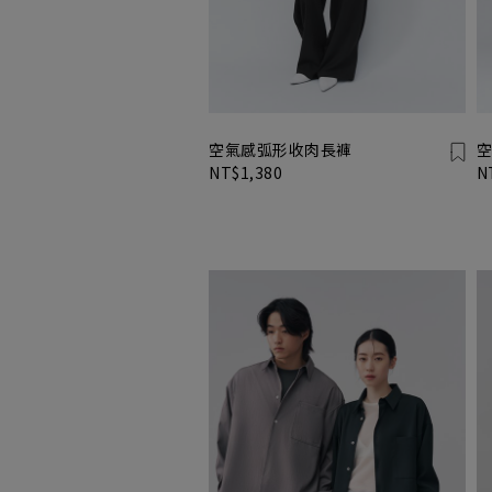
空氣感弧形收肉長褲
空
NT$1,380
N