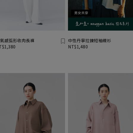
氣感弧形收肉長褲
中性丹寧拉鍊短袖襯衫
T$1,380
NT$1,480