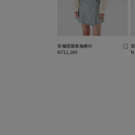
澎袖短版長袖襯衫
澎
NT$1,280
N