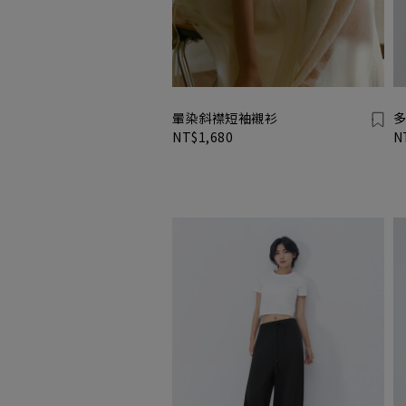
暈染斜襟短袖襯衫
多
NT$1,680
N