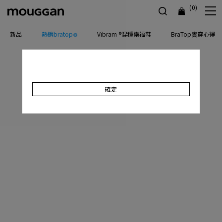
(0)
新品
熱銷bratop❄️
Vibram ®混種樂福鞋
BraTop實穿心得
確定