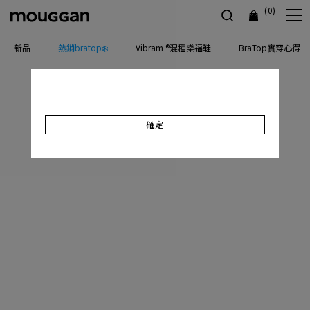
(0)
新品
熱銷bratop❄️
Vibram ®混種樂福鞋
BraTop實穿心得
確定