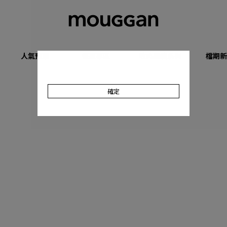
人氣預購
優惠專區
收肉顯瘦系列
檔期新
確定