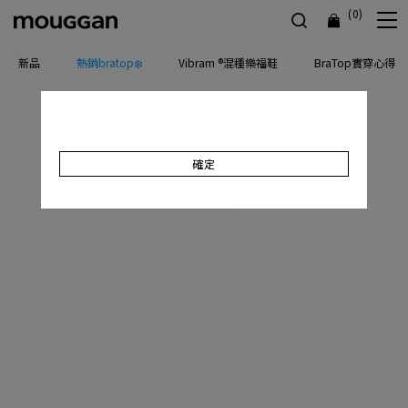
(0)
新品
熱銷bratop❄️
Vibram ®混種樂福鞋
BraTop實穿心得
確定