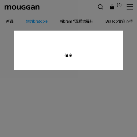
(0)
新品
熱銷bratop❄️
Vibram ®混種樂福鞋
BraTop實穿心得
確定