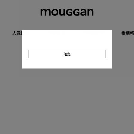
人氣預購
優惠專區
收肉顯瘦系列
檔期新
確定