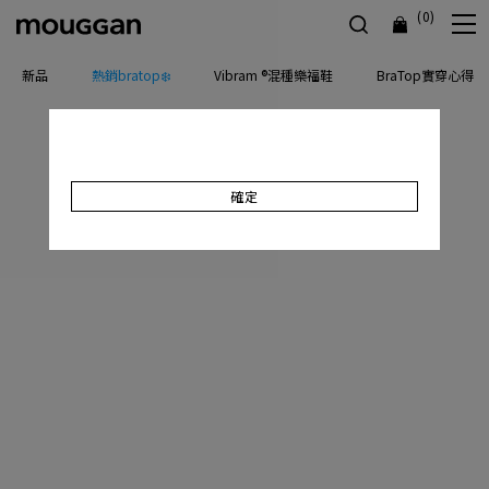
(0)
新品
熱銷bratop❄️
Vibram ®混種樂福鞋
BraTop實穿心得
確定