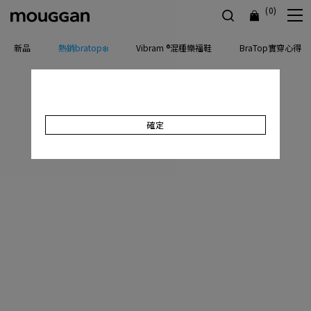
(0)
新品
熱銷bratop❄️
Vibram ®混種樂福鞋
BraTop實穿心得
確定