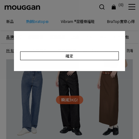
(0)
新品
熱銷bratop❄️
Vibram ®混種樂福鞋
BraTop實穿心得
品牌主打
優惠活動
檔期新品
上身
下身
連身
配件包包
飾
所有商品
內衣選購指南
熱銷補貨到
本月新品
蕾絲系列
防曬｜
確定