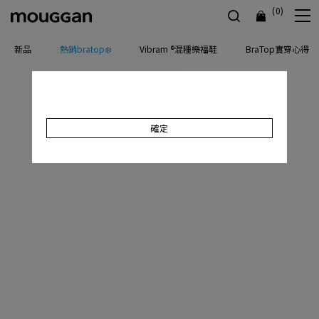
(0)
新品
熱銷bratop❄️
Vibram ®混種樂福鞋
BraTop實穿心得
確定