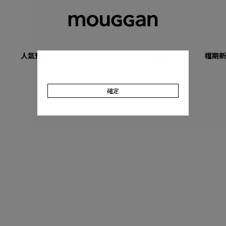
人氣預購
優惠專區
收肉顯瘦系列
檔期新
確定