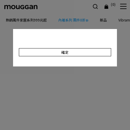
(0)
熱銷萬件家居系列999元起
內著系列 兩件8折❄️
新品
Vibr
確定