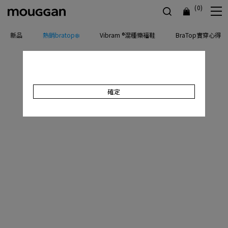
(0)
新品
熱銷bratop❄️
Vibram ®混種樂福鞋
BraTop實穿心得
確定