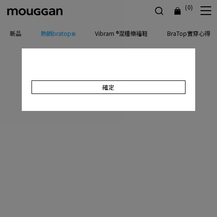
(0)
新品
熱銷bratop❄️
Vibram ®混種樂福鞋
BraTop實穿心得
確定