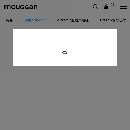
(0)
新品
熱銷bratop❄️
Vibram ®混種樂福鞋
BraTop實穿心得
確定