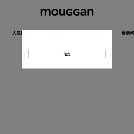
人氣預購
優惠專區
收肉顯瘦系列
檔期新
確定