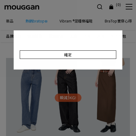
(0)
新品
熱銷bratop❄️
Vibram ®混種樂福鞋
BraTop實穿心得
品牌主打
優惠活動
檔期新品
上身
下身
連身
配件包包
飾
確定