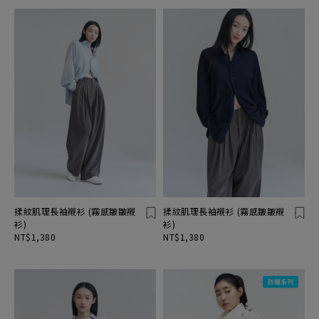
揉紋肌理長袖襯衫 (霧感皺皺襯
揉紋肌理長袖襯衫 (霧感皺皺襯
衫)
衫)
NT$1,380
NT$1,380