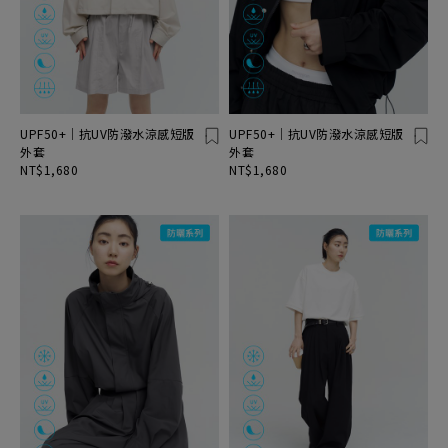
UPF50+｜抗UV防潑水涼感短版
UPF50+｜抗UV防潑水涼感短版
外套
外套
NT$1,680
NT$1,680