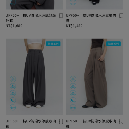
UPF50+｜抗UV防潑水涼感短版
UPF50+｜抗UV防潑水涼感收肉
外套
褲
NT$1,680
NT$1,480
UPF50+｜抗UV防潑水涼感收肉
UPF50+｜抗UV防潑水涼感收肉
褲
褲