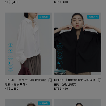
NT$1,480
NT$1,480
UPF50+｜中性抗UV防潑水涼感
UPF50+｜中性抗UV防潑水涼感
襯衫（男女共穿）
襯衫（男女共穿）
NT$1,480
NT$1,480