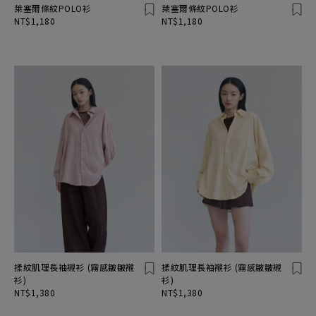
萊塞爾條紋POLO衫
萊塞爾條紋POLO衫
NT$1,180
NT$1,180
揉紋肌理長袖襯衫 (霧感皺皺襯
揉紋肌理長袖襯衫 (霧感皺皺襯
衫)
衫)
NT$1,380
NT$1,380