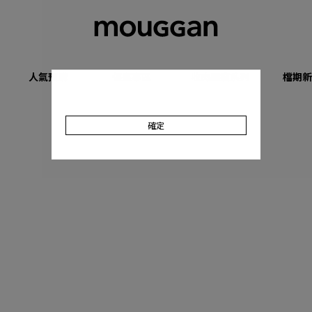
人氣預購
優惠專區
收肉顯瘦系列
檔期新
確定