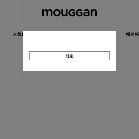
人氣預購
優惠專區
收肉顯瘦系列
檔期新
確定