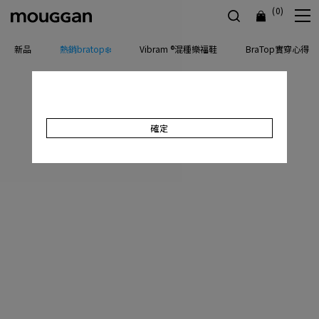
(0)
新品
熱銷bratop❄️
Vibram ®混種樂福鞋
BraTop實穿心得
確定