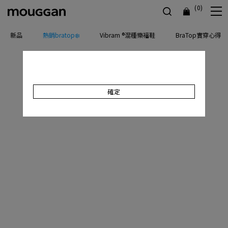
(0)
新品
熱銷bratop❄️
Vibram ®混種樂福鞋
BraTop實穿心得
確定