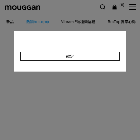
(0)
新品
熱銷bratop❄️
Vibram ®混種樂福鞋
BraTop實穿心得
確定