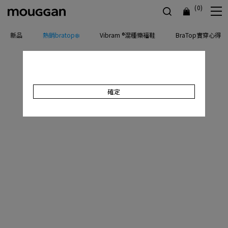
(0)
新品
熱銷bratop❄️
Vibram ®混種樂福鞋
BraTop實穿心得
確定