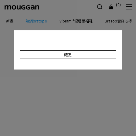
(0)
新品
熱銷bratop❄️
Vibram ®混種樂福鞋
BraTop實穿心得
確定