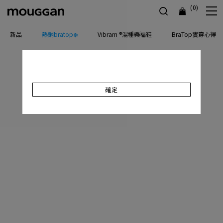
(0)
新品
熱銷bratop❄️
Vibram ®混種樂福鞋
BraTop實穿心得
確定